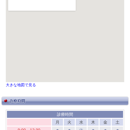
大きな地図で見る
診療時間
月
火
水
木
金
土
●
●
●
●
●
9:00～12:30
休