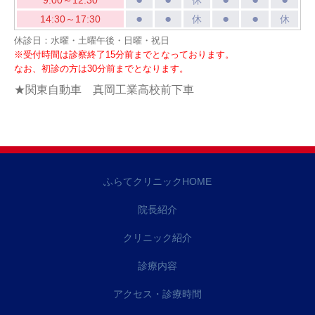
●
●
●
●
14:30～17:30
休
休
休診日：水曜・土曜午後・日曜・祝日
※受付時間は診察終了15分前までとなっております。
なお、初診の方は30分前までとなります。
★関東自動車 真岡工業高校前下車
｜
ふらてクリニックHOME
｜
院長紹介
｜
クリニック紹介
｜
診療内容
｜
アクセス・診療時間
｜